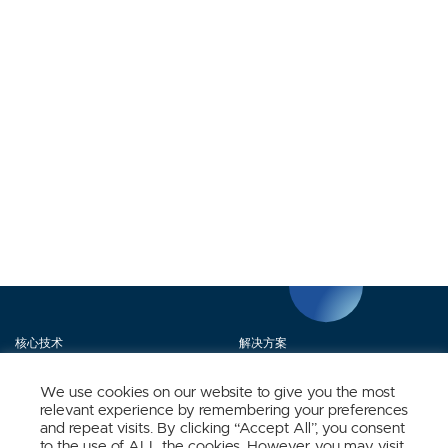
核心技术
解决方案
产品矩阵
媒体中心
We use cookies on our website to give you the most
relevant experience by remembering your preferences
关于我们
联系我们
and repeat visits. By clicking “Accept All”, you consent
to the use of ALL the cookies. However, you may visit