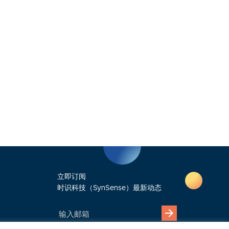
立即订阅
时识科技（SynSense）最新动态
输
入
邮
箱