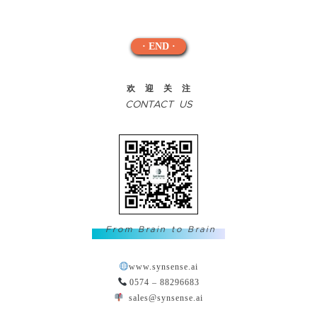
· END ·
欢迎关注
CONTACT US
From Brain to Brain
www.synsense.ai
0574 – 88296683
sales@synsense.ai