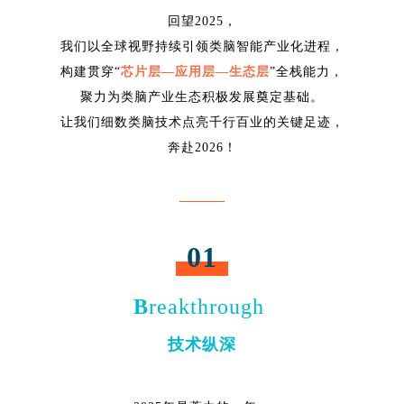
回望2025，
我们以全球视野持续引领类脑智能产业化进程，
构建贯穿“
芯片层—应用层—生态层
”全栈能力，
聚力为类脑产业生态积极发展奠定基础。
让我们细数类脑技术点亮千行百业的关键足迹，
奔赴2026！
01
B
reakthrough
技术
纵深