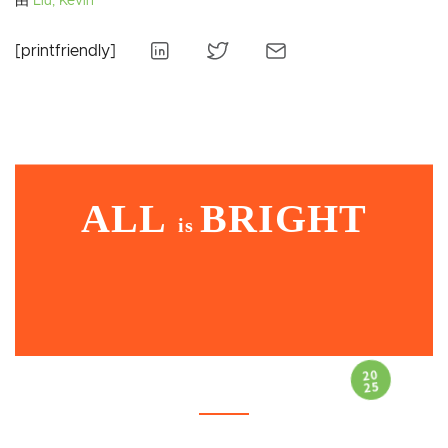
由
Liu, Kevin
[printfriendly]
ALL
BRIGHT
is
20
25