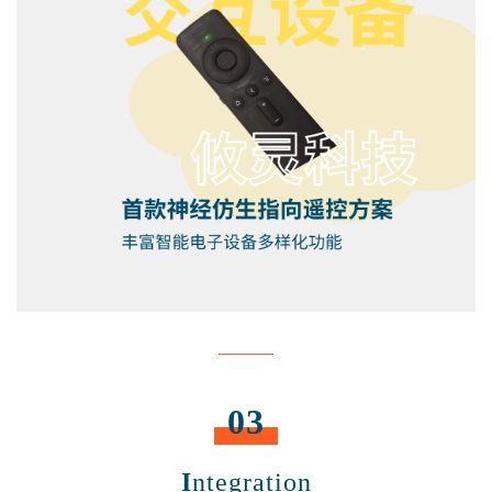
03
I
ntegration