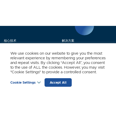
核心技术
解决方案
产品矩阵
媒体中心
We use cookies on our website to give you the most
relevant experience by remembering your preferences
关于我们
联系我们
and repeat visits. By clicking “Accept All”, you consent
to the use of ALL the cookies. However, you may visit
"Cookie Settings" to provide a controlled consent.
立即订阅
Cookie Settings
Accept All
时识科技（SynSense）最新动态
输
入
邮
箱
(REQUIRED)
苏黎世
宁波
上海
成都