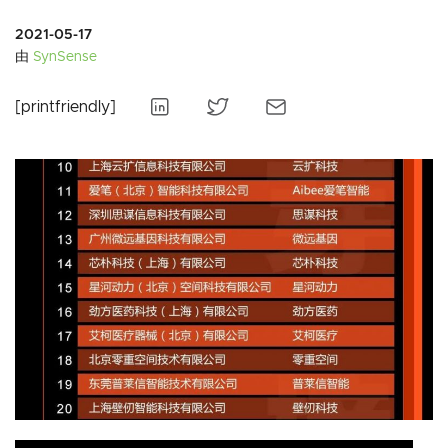
2021-05-17
由
SynSense
[printfriendly]