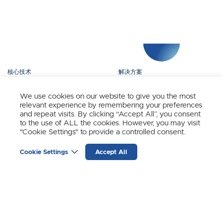
核心技术
解决方案
产品矩阵
媒体中心
We use cookies on our website to give you the most
relevant experience by remembering your preferences
关于我们
联系我们
and repeat visits. By clicking “Accept All”, you consent
to the use of ALL the cookies. However, you may visit
"Cookie Settings" to provide a controlled consent.
立即订阅
Cookie Settings
Accept All
时识科技（SynSense）最新动态
输
入
邮
箱
(REQUIRED)
苏黎世
宁波
上海
成都