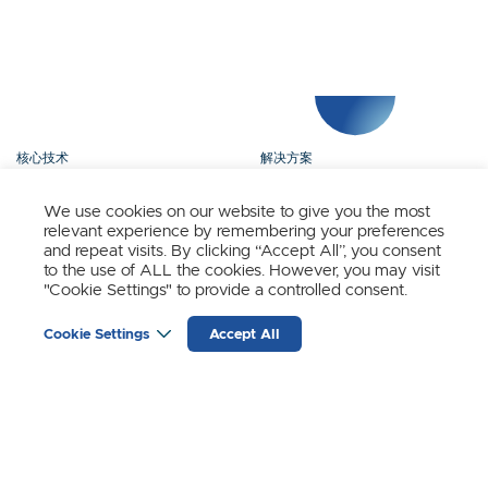
核心技术
解决方案
产品矩阵
媒体中心
We use cookies on our website to give you the most
relevant experience by remembering your preferences
关于我们
联系我们
and repeat visits. By clicking “Accept All”, you consent
to the use of ALL the cookies. However, you may visit
"Cookie Settings" to provide a controlled consent.
立即订阅
Cookie Settings
Accept All
时识科技（SynSense）最新动态
输
入
邮
箱
(REQUIRED)
苏黎世
宁波
上海
成都