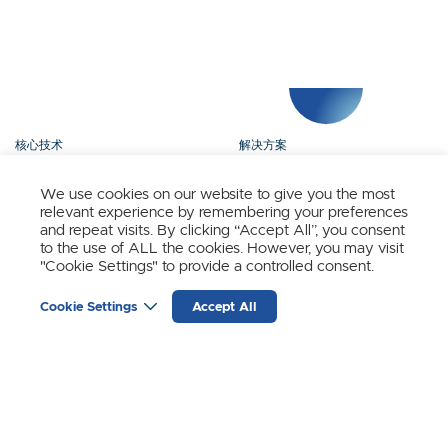
核心技术
解决方案
产品矩阵
媒体中心
We use cookies on our website to give you the most
relevant experience by remembering your preferences
关于我们
联系我们
and repeat visits. By clicking “Accept All”, you consent
to the use of ALL the cookies. However, you may visit
"Cookie Settings" to provide a controlled consent.
立即订阅
Cookie Settings
Accept All
时识科技（SynSense）最新动态
输
入
邮
箱
(REQUIRED)
苏黎世
宁波
上海
成都