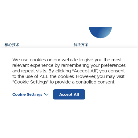
核心技术
解决方案
产品矩阵
媒体中心
We use cookies on our website to give you the most
relevant experience by remembering your preferences
关于我们
联系我们
and repeat visits. By clicking “Accept All”, you consent
to the use of ALL the cookies. However, you may visit
"Cookie Settings" to provide a controlled consent.
立即订阅
Cookie Settings
Accept All
时识科技（SynSense）最新动态
输
入
邮
箱
(REQUIRED)
苏黎世
宁波
上海
成都