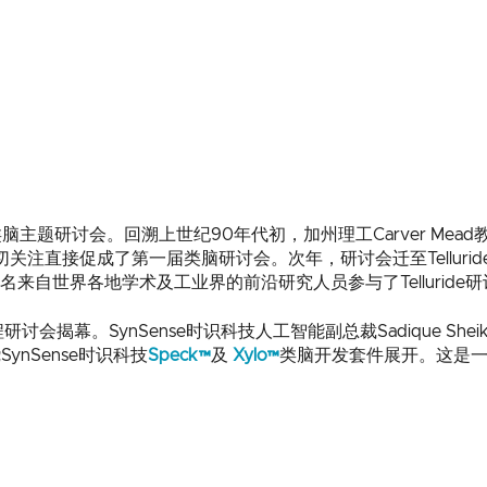
主题研讨会。回溯上世纪90年代初，加州理工Carver Me
注直接促成了第一届类脑研讨会。次年，研讨会迁至Telluride并形
名来自世界各地学术及工业界的前沿研究人员参与了Tellurid
程研讨会揭幕。SynSense时识科技人工智能副总裁Sadique She
SynSense时识科技
Speck™
及
Xylo™
类脑开发套件展开。这是