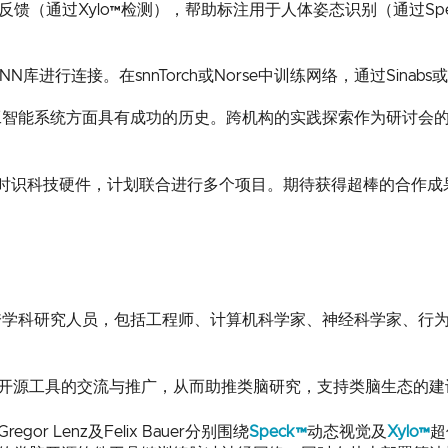
馈（通过Xylo™检测），帮助标注用于人体姿态识别（通过Sp
库进行连接。在snnTorch或Norse中训练网络，通过Sinabs或
学和人工智能系统方面具有成功的历史。跨机构的实践探索作为研讨
nSense时识科技硬件，计划联合进行多个项目。期待获得超棒的合作成
业界的跨学科研究人员，包括工程师、计算机科学家、神经科学家、
聚焦开源工具的交流与推广，从而助推类脑研究，支持类脑生态的
r Lenz及Felix Bauer分别围绕
Speck™
动态视觉及
Xylo™
超