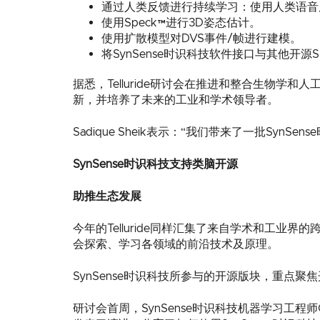
通过人类反馈进行持续学习：使用人类语音反
使用Speck™进行3D姿态估计。
使用扩散模型对DVS事件/帧进行建模。
将SynSense时识科技软件接口与其他开源SNN
据悉，Telluride研讨会在推进和整合生物
新，并培养了未来的工业和学术领导者。
Sadique Sheik表示：“我们带来了一批Sy
SynSense时识科技支持类脑开源
助推生态发展
今年的Telluride同样汇集了来自学术和工
会探索、学习各领域的前沿技术及原理。
SynSense时识科技所参与的开源版块，重点
研讨会首周，SynSense时识科技机器学习工程师Grego